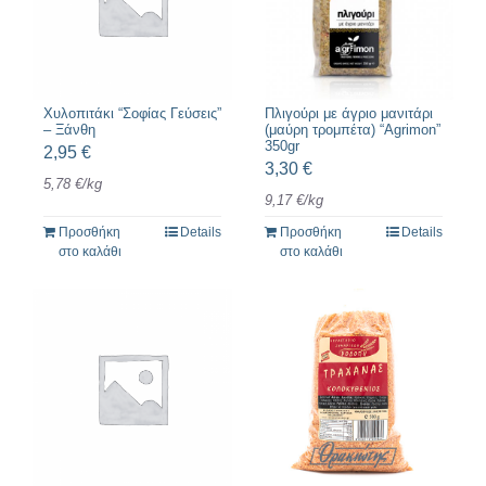
Χυλοπιτάκι “Σοφίας Γεύσεις”
Πλιγούρι με άγριο μανιτάρι
– Ξάνθη
(μαύρη τρομπέτα) “Agrimon”
350gr
2,95
€
3,30
€
5,78
€
/
kg
9,17
€
/
kg
Προσθήκη
Details
Προσθήκη
Details
στο καλάθι
στο καλάθι