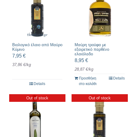
Βιολογικό έλαιο από Μαύρο
Μαύρη τρούφα με
Κύμινο
εξαιρετικό παρθένο
ελαιόλαδο
7,95
€
8,95
€
37,86
€
/
kg
28,87
€
/
kg
Προσθήκη
Details
Details
στο καλάθι
Out of stock
Out of stock