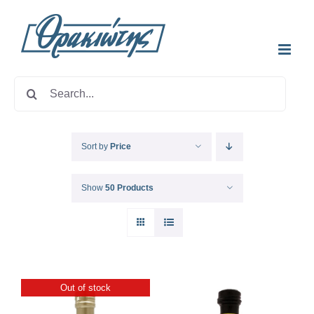
Skip
to
content
Search
for:
Sort by
Price
Show
50 Products
Out of stock