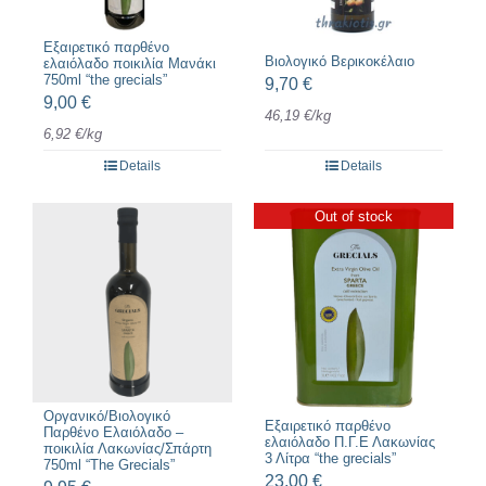
Εξαιρετικό παρθένο
Βιολογικό Βερικοκέλαιο
ελαιόλαδο ποικιλία Μανάκι
750ml “the grecials”
9,70
€
9,00
€
46,19
€
/
kg
6,92
€
/
kg
Details
Details
Out of stock
Οργανικό/Βιολογικό
Εξαιρετικό παρθένο
Παρθένο Ελαιόλαδο –
ελαιόλαδο Π.Γ.Ε Λακωνίας
ποικιλία Λακωνίας/Σπάρτη
3 Λίτρα “the grecials”
750ml “The Grecials”
23,00
€