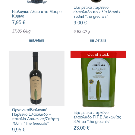
Εξαιρετικό παρθένο
Βιολογικό έλαιο από Μαύρο
ελαιόλαδο ποικιλία Μανάκι
Κύμινο
750ml “the grecials”
7,95
€
9,00
€
37,86
€
/
kg
6,92
€
/
kg
Details
Details
Out of stock
Οργανικό/Βιολογικό
Εξαιρετικό παρθένο
Παρθένο Ελαιόλαδο –
ελαιόλαδο Π.Γ.Ε Λακωνίας
ποικιλία Λακωνίας/Σπάρτη
3 Λίτρα “the grecials”
750ml “The Grecials”
23,00
€
9,95
€