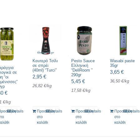
Καυτερό Τσίλι
Pesto Sauce
Wasabi paste
σε σπρέι
Ελληνική
35gr
αράγγια
(40ml) “Turci”
“DeliRoom ”
3,65
€
λογικά σε
290gr
2,95
€
η “οι
5,45
€
36,50
€
/
kg
μένισσες”
26,82
€
/
kg
0γρ
17,58
€
/
kg
80
€
41
€
/
kg
Προσθήκη
Details
Προσθήκη
Details
Προσθήκη
Details
Προσθήκη
Details
στο
στο
στο
στο
καλάθι
καλάθι
καλάθι
καλάθι