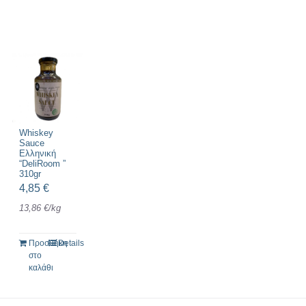
Whiskey
Sauce
Ελληνική
“DeliRoom ”
310gr
4,85
€
13,86
€
/
kg
Προσθήκη
Details
στο
καλάθι