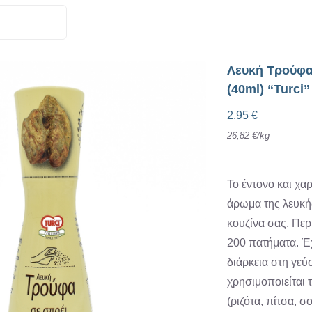
Λευκή Τρούφα
(40ml) “Turci”
2,95
€
26,82
€
/
kg
Το έντονο και χα
άρωμα της λευκή
κουζίνα σας. Περ
200 πατήματα. Έ
διάρκεια στη γεύ
χρησιμοποιείται 
(ριζότα, πίτσα, σ