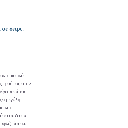
 σε σπρέι
ρακτηριστικό
ς τρούφας στην
ιέχει περίπου
χει μεγάλη
ση και
τόσο σε ζεστά
ουφλέ) όσο και