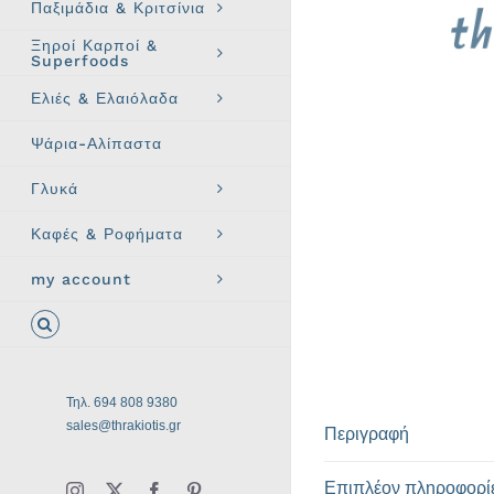
Παξιμάδια & Κριτσίνια
Ξηροί Καρποί &
Superfoods
Ελιές & Ελαιόλαδα
Ψάρια-Αλίπαστα
Γλυκά
Καφές & Ροφήματα
my account
Τηλ. 694 808 9380
sales@thrakiotis.gr
Περιγραφή
Επιπλέον πληροφορί
Instagram
X
Facebook
Pinterest