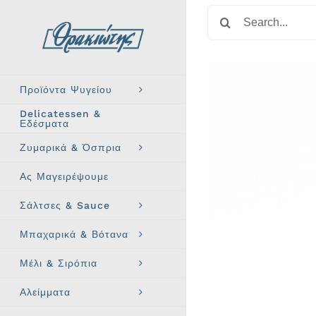
Skip
Search
to
for:
content
Προϊόντα Ψυγείου
Delicatessen &
Εδέσματα
Ζυμαρικά & Όσπρια
Ας Μαγειρέψουμε
Σάλτσες & Sauce
Μπαχαρικά & Βότανα
Μέλι & Σιρόπια
Αλείμματα