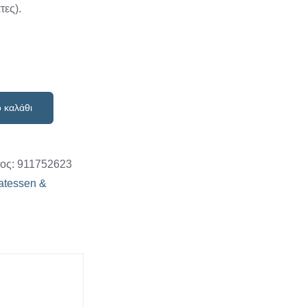
τες).
 καλάθι
τος:
911752623
atessen &
α