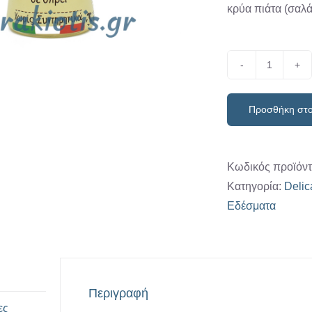
κρύα πιάτα (σαλά
Λευκή
Τρούφα
Προσθήκη στο
σε
σπρέι
(40ml)
Κωδικός προϊόν
"Turci"
Κατηγορία:
Delic
ποσότητ
Εδέσματα
Περιγραφή
ες