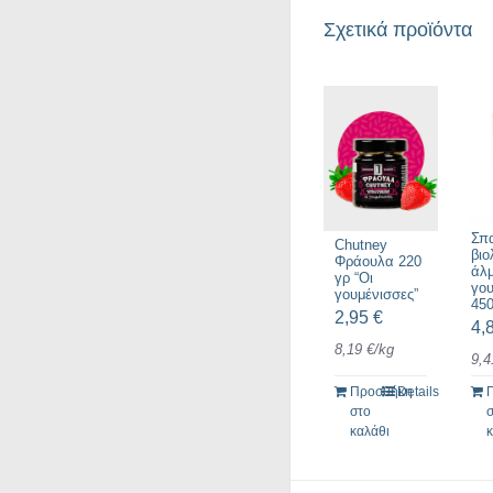
Σχετικά προϊόντα
Σπ
Chutney
βιο
Φράουλα 220
άλμ
γρ “Οι
γου
γουμένισσες”
45
2,95
€
4,
8,19
€
/
kg
9,
Προσθήκη
Details
στο
καλάθι