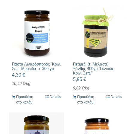
Πάστα Λιναρόσπορος ”Κοιν.
Πετιμέζι (τ. Μελάσα)
Σεπ. Μυρωδάτο” 300 γρ
Ξάνθης 400γρ “Γενισέα
Κοιν. Σεπ.”
4,30
€
5,95
€
10,49
€
/
kg
9,02
€
/
kg
Προσθήκη
Details
Προσθήκη
Details
στο καλάθι
στο καλάθι