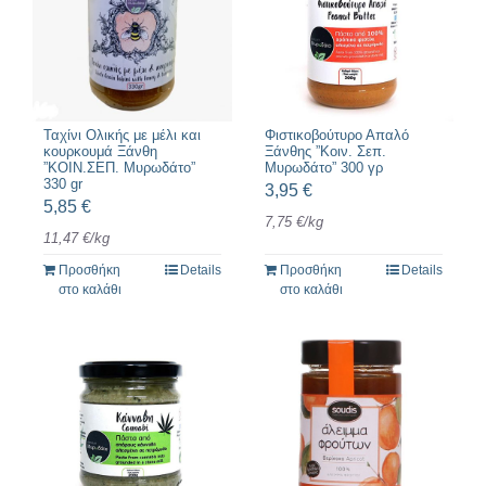
Ταχίνι Ολικής με μέλι και
Φιστικοβούτυρο Απαλό
κουρκουμά Ξάνθη
Ξάνθης ”Κοιν. Σεπ.
”ΚΟΙΝ.ΣΕΠ. Μυρωδάτο”
Μυρωδάτο” 300 γρ
330 gr
3,95
€
5,85
€
7,75
€
/
kg
11,47
€
/
kg
Προσθήκη
Details
Προσθήκη
Details
στο καλάθι
στο καλάθι