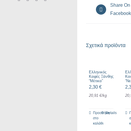
Share On
Facebook
Σχετικά προϊόντα
Ελληνικός
Ελ
Καφές Ξάνθης
Κα
“Μέτικα”
“Νε
2,30
€
2,
20,91
€
/
kg
20
Προσθήκη
Details
στο
καλάθι