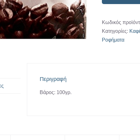
"Κέκκερ
ποσότητ
Κωδικός προϊόν
Κατηγορίες:
Καφ
Ροφήματα
Περιγραφή
ες
Βάρος: 100γρ.