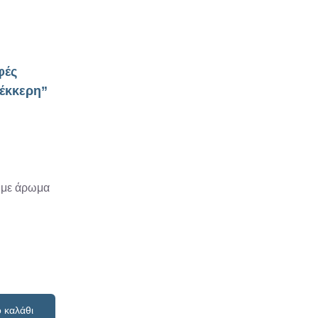
φές
έκκερη”
 με άρωμα
ός
 καλάθι
ής