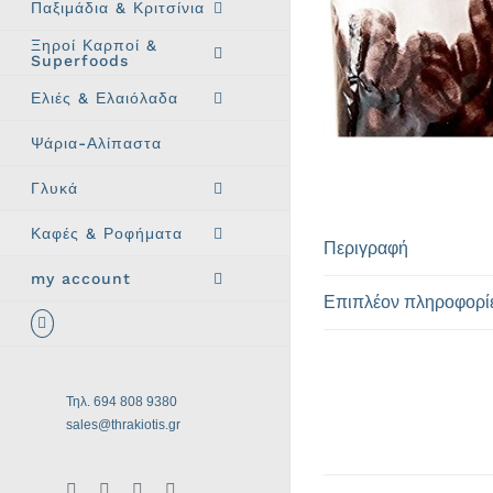
Παξιμάδια & Κριτσίνια
Ξηροί Καρποί &
Superfoods
Ελιές & Ελαιόλαδα
Ψάρια-Αλίπαστα
Γλυκά
Καφές & Ροφήματα
Περιγραφή
my account
Επιπλέον πληροφορί
Τηλ. 694 808 9380
sales@thrakiotis.gr
Instagram
X
Facebook
Pinterest