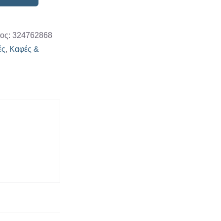
η"
α
τος:
324762868
ές
,
Καφές &