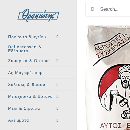
Skip
Search
to
for:
content
Προϊόντα Ψυγείου
Delicatessen &
Εδέσματα
Ζυμαρικά & Όσπρια
Ας Μαγειρέψουμε
Σάλτσες & Sauce
Μπαχαρικά & Βότανα
Μέλι & Σιρόπια
Αλείμματα