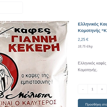
Ελληνικός Κα
Κομοτηνής “Κ
2,25
€
18,75
€
/
kg
Ελληνικός καφές
Κομοτηνής.
Ελληνικ
Καφές
Προσθήκη στο
Κομοτην