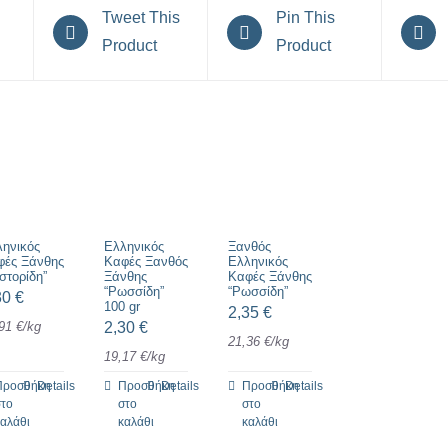
Tweet This
Pin This
Product
Product
ληνικός
Ελληνικός
Ξανθός
φές Ξάνθης
Καφές Ξανθός
Ελληνικός
στορίδη”
Ξάνθης
Καφές Ξάνθης
“Ρωσσίδη”
“Ρωσσίδη”
30
€
100 gr
2,35
€
,91
€
/
kg
2,30
€
21,36
€
/
kg
19,17
€
/
kg
Προσθήκη
Details
Προσθήκη
Details
Προσθήκη
Details
στο
στο
στο
καλάθι
καλάθι
καλάθι