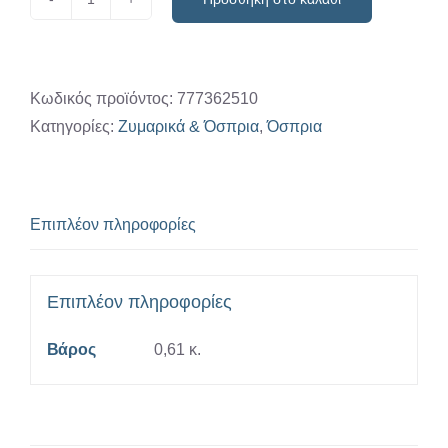
Φάβα
"Βοΐου"
500
gr
Κωδικός προϊόντος:
777362510
ποσότητα
Κατηγορίες:
Ζυμαρικά & Όσπρια
,
Όσπρια
Επιπλέον πληροφορίες
Επιπλέον πληροφορίες
Βάρος
0,61 κ.