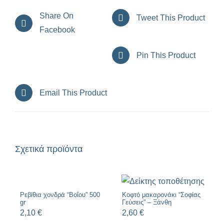
Share On
Tweet This Product
Facebook
Pin This Product
Email This Product
Σχετικά προϊόντα
Ρεβίθια χονδρά “Βοΐου” 500
Κοφτό μακαρονάκι “Σοφίας
gr
Γεύσεις” – Ξάνθη
2,10
€
2,60
€