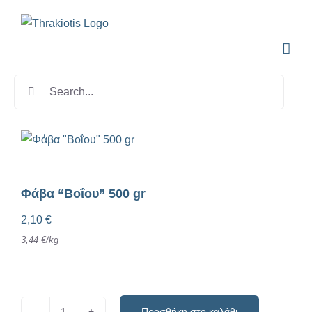
Skip
to
content
Search
for:
Φάβα “Βοΐου” 500 gr
2,10
€
3,44
€
/
kg
Προσθήκη στο καλάθι