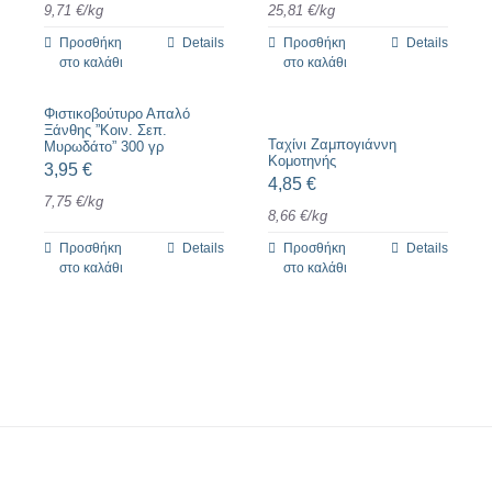
9,71
€
/
kg
25,81
€
/
kg
Προσθήκη
Details
Προσθήκη
Details
στο καλάθι
στο καλάθι
Φιστικοβούτυρο Απαλό
Ξάνθης ”Κοιν. Σεπ.
Ταχίνι Ζαμπογιάννη
Μυρωδάτο” 300 γρ
Κομοτηνής
3,95
€
4,85
€
7,75
€
/
kg
8,66
€
/
kg
Προσθήκη
Details
Προσθήκη
Details
στο καλάθι
στο καλάθι