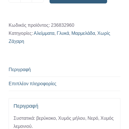
Μαρμελάδα
βερύκοκο
χωρίς
ζάχαρη
Κωδικός προϊόντος:
236832960
Soudis
Κατηγορίες:
Αλείμματα
,
Γλυκά
,
Μαρμελάδα
,
Χωρίς
230γρ
Ζάχαρη
ποσότητα
Περιγραφή
Επιπλέον πληροφορίες
Περιγραφή
Συστατικά: βερύκοκο, Χυμός μήλου, Νερό, Χυμός
λεμονιού.