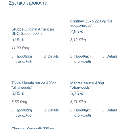
Σχετικά προϊόντα
Chutney Σύκο 220 γρ “Οι
γουμένισσες”
Stubbs Original American
2,95
€
BBQ Sauce 300ml
5,95
€
8,19
€
/
kg
11,90
€
/
kg
Προσθήκη
Details
Προσθήκη
Details
στο καλάθι
στο καλάθι
Tikka Masala sauce 420gr
Madras sauce 420gr
“Sharwoods”
“Sharwoods”
5,85
€
5,75
€
8,86
€
/
kg
8,71
€
/
kg
Προσθήκη
Details
Προσθήκη
Details
στο καλάθι
στο καλάθι
Chutney Κρεμμύδι 220 γρ