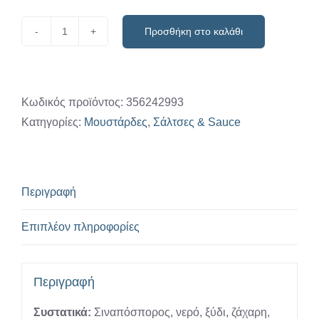
Προσθήκη στο καλάθι
Μουστάρδα
απαλή
χειροποίητη
Τσεντεμίδης
Κωδικός προϊόντος:
356242993
380γρ
Κατηγορίες:
Μουστάρδες
,
Σάλτσες & Sauce
ποσότητα
Περιγραφή
Επιπλέον πληροφορίες
Περιγραφή
Συστατικά:
Σιναπόσπορος, νερό, ξύδι, ζάχαρη,