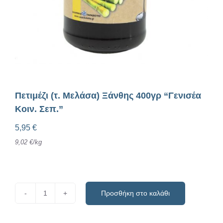
Πετιμέζι (τ. Μελάσα) Ξάνθης 400γρ “Γενισέα
Κοιν. Σεπ.”
5,95
€
9,02
€
/
kg
Προσθήκη στο καλάθι
Πετιμέζι
(τ.