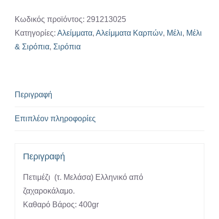
Μελάσα)
Ξάνθης
Κωδικός προϊόντος:
291213025
400γρ
Κατηγορίες:
Αλείμματα
,
Αλείμματα Καρπών
,
Μέλι
,
Μέλι
“Γενισέα
& Σιρόπια
,
Σιρόπια
Κοιν.
Σεπ.”
ποσότητα
Περιγραφή
Επιπλέον πληροφορίες
Περιγραφή
Πετιμέζι (τ. Μελάσα) Ελληνικό από
ζαχαροκάλαμο.
Καθαρό Βάρος: 400gr