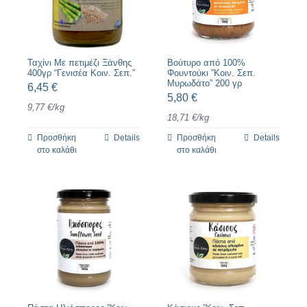
Ταχίνι Με πετιμέζι Ξάνθης
Βούτυρο από 100%
400γρ “Γενισέα Κοιν. Σεπ.”
Φουντούκι ”Κοιν. Σεπ.
Μυρωδάτο” 200 γρ
6,45
€
5,80
€
9,77
€
/
kg
18,71
€
/
kg
Προσθήκη
Details
Προσθήκη
Details
στο καλάθι
στο καλάθι