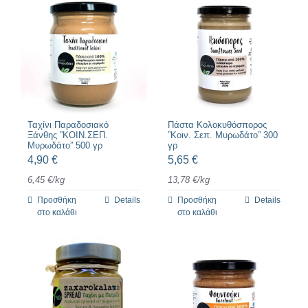
Ταχίνι Παραδοσιακό
Πάστα Κολοκυθόσπορος
Ξάνθης ”ΚΟΙΝ.ΣΕΠ.
”Κοιν. Σεπ. Μυρωδάτο” 300
Μυρωδάτο” 500 γρ
γρ
4,90
€
5,65
€
6,45
€
/
kg
13,78
€
/
kg
Προσθήκη
Details
Προσθήκη
Details
στο καλάθι
στο καλάθι