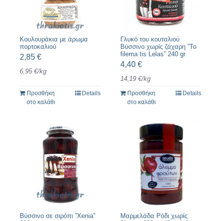
Κουλουράκια με άρωμα
Γλυκό του κουταλιού
πορτοκαλιού
Βύσσινο χωρίς ζάχαρη ”To
filema tis Lelas” 240 gr
2,85
€
4,40
€
6,95
€
/
kg
14,19
€
/
kg
Προσθήκη
Details
Προσθήκη
Details
στο καλάθι
στο καλάθι
Βύσσινο σε σιρόπι ”Xenia”
Μαρμελάδα Ρόδι χωρίς