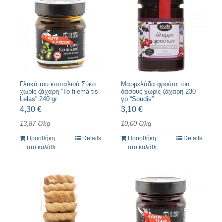
Γλυκό του κουταλιού Σύκο
Μαρμελάδα φρούτα του
χωρίς ζάχαρη ”To filema tis
δάσους χωρίς ζάχαρη 230
Lelas” 240 gr
γρ “Soudis”
4,30
€
3,10
€
13,87
€
/
kg
10,00
€
/
kg
Προσθήκη
Details
Προσθήκη
Details
στο καλάθι
στο καλάθι