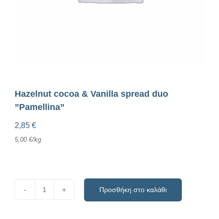
Hazelnut cocoa & Vanilla spread duo
”Pamellina”
2,85
€
5,00
€
/
kg
Προσθήκη στο καλάθι
Hazelnut
cocoa