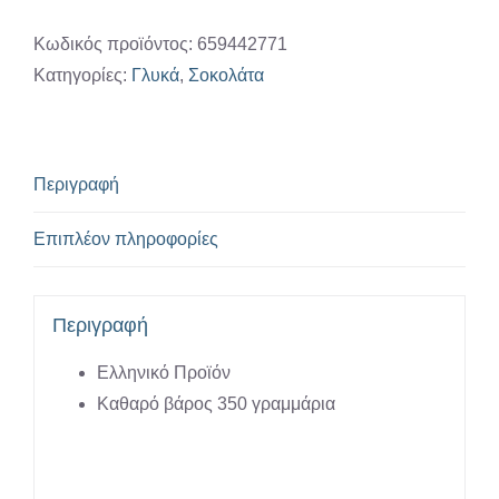
&
Vanilla
Κωδικός προϊόντος:
659442771
spread
Κατηγορίες:
Γλυκά
,
Σοκολάτα
duo
''Pamellina''
ποσότητα
Περιγραφή
Επιπλέον πληροφορίες
Περιγραφή
Ελληνικό Προϊόν
Καθαρό βάρος 350 γραμμάρια