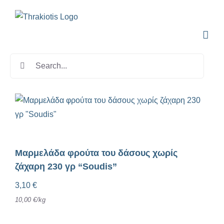
Skip
to
content
Search
for:
Μαρμελάδα φρούτα του δάσους χωρίς
ζάχαρη 230 γρ “Soudis”
3,10
€
10,00
€
/
kg