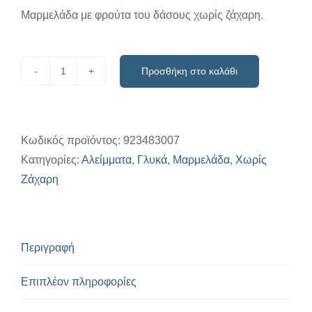
Μαρμελάδα με φρούτα του δάσους χωρίς ζάχαρη.
Προσθήκη στο καλάθι
Μαρμελάδα
φρούτα
του
δάσους
Κωδικός προϊόντος:
923483007
χωρίς
Κατηγορίες:
Αλείμματα
,
Γλυκά
,
Μαρμελάδα
,
Χωρίς
ζάχαρη
Ζάχαρη
230
γρ
"Soudis"
Περιγραφή
ποσότητα
Επιπλέον πληροφορίες