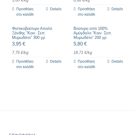
5,00
€
/
kg
8,66
€
/
kg
Προσθήκη
Details
Προσθήκη
Details
στο καλάθι
στο καλάθι
Φιστικοβούτυρο Απαλό
Βούτυρο από 100%
Ξάνθης ”Κοιν. Σεπ.
Αμύγδαλο ”Κοιν. Σεπ.
Μυρωδάτο” 300 γρ
Μυρωδάτο” 200 γρ
3,95
€
5,80
€
7,75
€
/
kg
18,71
€
/
kg
Προσθήκη
Details
Προσθήκη
Details
στο καλάθι
στο καλάθι