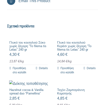
Email This Product
Σχετικά προϊόντα
Γλυκό του κουταλιού Σύκο
Γλυκό του κουταλιού
χωρίς ζάχαρη ”To filema tis
Κεράσι χωρίς ζάχαρη ”To
Lelas” 240 gr
filema tis Lelas” 240 gr
4,30
€
4,60
€
13,87
€
/
kg
14,84
€
/
kg
Προσθήκη
Details
Προσθήκη
Details
στο καλάθι
στο καλάθι
Hazelnut cocoa & Vanilla
Ταχίνι Ζαμπογιάννη
spread duo ”Pamellina”
Κομοτηνής
2,85
€
4,85
€