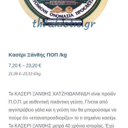
Κασέρι Ξάνθης ΠΟΠ /kg
Price
7,20
€
–
23,20
€
range:
–
21,09
€
23,53
€
/
kg
7,20 €
through
Το ΚΑΣΕΡΙ ΞΑΝΘΗΣ ΧΑΤΖΗΙΩΑΝΝΙΔΗ είναι προϊόν
23,20 €
Π.Ο.Π. με αυθεντική πικάντικη γεύση. Γίνεται από
αιγοπρόβειο γάλα και η γεύση του θα μπορούσαμε να
πούμε ότι «επαναπροσδιορίζει» το τι σημαίνει κασέρι.
Το ΚΑΣΕΡΙ ΞΑΝΘΗΣ μετρά 40 χρόνια ιστορίας. Έχει