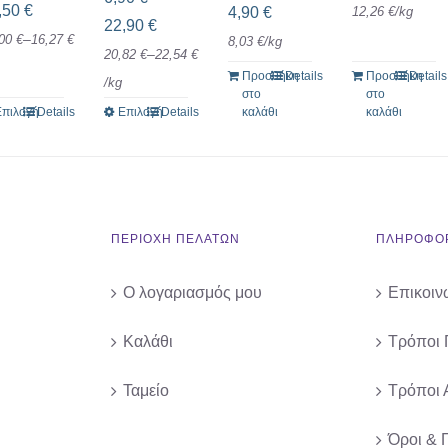
Price
,50
€
4,90
€
12,26
€
/
kg
Price
22,90
€
range:
–
,00
€
16,27
€
8,03
€
/
kg
range:
–
20,82
€
22,54
€
5,00 €
Προσθήκη
Details
Προσθήκη
Details
6,90 €
/
kg
through
στο
στο
through
Επιλογή
Details
Επιλογή
Details
καλάθι
καλάθι
Αυτό
Αυτό
16,50 €
22,90 €
το
το
προϊόν
προϊόν
έχει
έχει
πολλαπλές
πολλαπλές
ΠΕΡΙΟΧΗ ΠΕΛΑΤΩΝ
ΠΛΗΡΟΦΟΡ
παραλλαγές.
παραλλαγές.
Οι
Οι
Ο λογαριασμός μου
Επικοιν
επιλογές
επιλογές
μπορούν
μπορούν
Καλάθι
Τρόποι
να
να
Ταμείο
Τρόποι 
επιλεγούν
επιλεγούν
στη
στη
Όροι & 