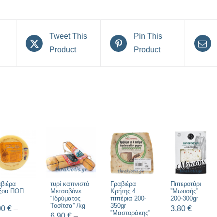
Tweet This
Pin This
Product
Product
βιέρα
τυρί καπνιστό
Γραβιέρα
Πιπεροτύρι
ξου ΠΟΠ
Μετσοβόνε
Κρήτης 4
”Μωυσής”
“Ιδρύματος
πιπέρια 200-
200-300gr
Τοσίτσα” /kg
350gr
00
€
–
3,80
€
”Μαστοράκης”
6,90
€
–