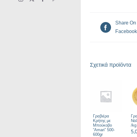
Share On
Facebook
Σχετικά προϊόντα
Γραβιέρα
Γρα
Κρήτης με
Νά
Μπούκοβο
/kg
“Amari” 500-
5,
600gr