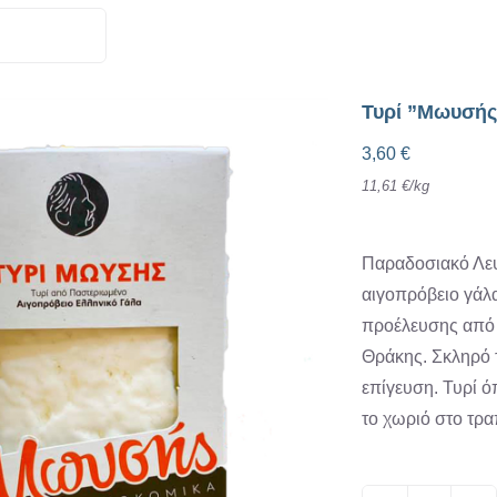
Τυρί ”Μωυσής
3,60
€
11,61
€
/
kg
Παραδοσιακό Λευ
αιγοπρόβειο γάλ
προέλευσης από 
Θράκης. Σκληρό τ
επίγευση. Τυρί 
το χωριό στο τρα