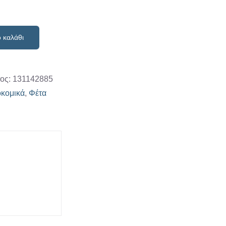
''
 καλάθι
α
τος:
131142885
κομικά
,
Φέτα