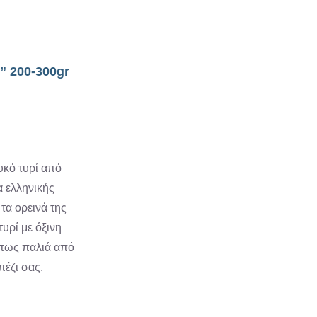
” 200-300gr
κό τυρί από
α ελληνικής
τα ορεινά της
υρί με όξινη
όπως παλιά από
πέζι σας.