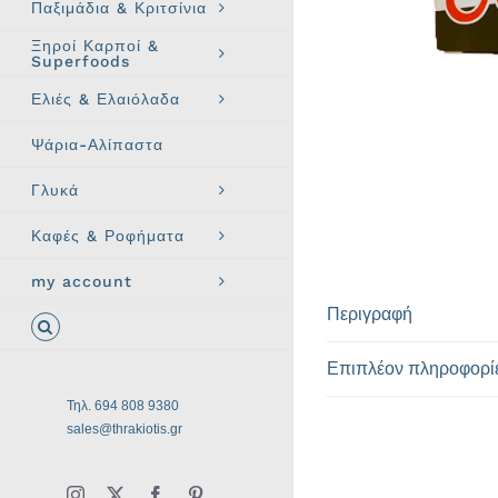
Παξιμάδια & Κριτσίνια
Ξηροί Καρποί &
Superfoods
Ελιές & Ελαιόλαδα
Ψάρια-Αλίπαστα
Γλυκά
Καφές & Ροφήματα
my account
Περιγραφή
Επιπλέον πληροφορί
Τηλ. 694 808 9380
sales@thrakiotis.gr
Instagram
X
Facebook
Pinterest