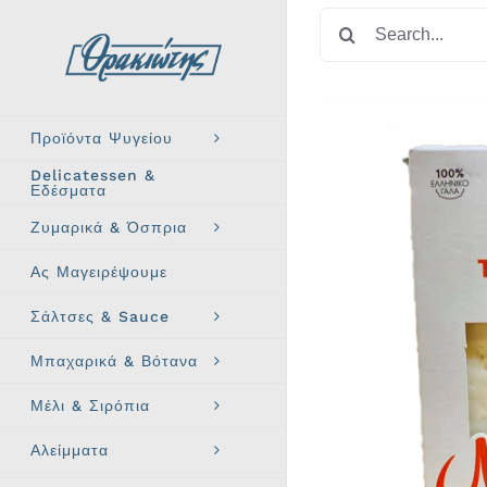
Skip
Search
to
for:
content
Προϊόντα Ψυγείου
Delicatessen &
Εδέσματα
Ζυμαρικά & Όσπρια
Ας Μαγειρέψουμε
Σάλτσες & Sauce
Μπαχαρικά & Βότανα
Μέλι & Σιρόπια
Αλείμματα