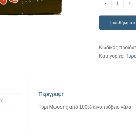
Τυρί
''Μωυσής
Προσθήκη στο
200-
300gr
ποσότητ
Κωδικός προϊόν
Κατηγορίες:
Τυρο
Περιγραφή
ες
Τυρί Μωυσής από 100% αιγοπρόβειο γάλα