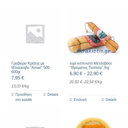
Γραβιέρα Κρήτης με
τυρί καπνιστό Μετσοβόνε
Μπούκοβο “Amari” 500-
“Ιδρύματος Τοσίτσα” /kg
600gr
Price
6,90
€
–
22,90
€
7,95
€
range:
–
20,82
€
22,54
€
/
kg
13,03
€
/
kg
6,90 €
Προσθήκη
Details
through
στο καλάθι
Επιλογή
Details
Αυτό
22,90 €
το
προϊόν
έχει