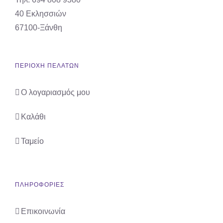
στη
40 Εκλησσιών
σελίδα
67100-Ξάνθη
του
προϊόντος
ΠΕΡΙΟΧΗ ΠΕΛΑΤΩΝ
Ο λογαριασμός μου
Καλάθι
Ταμείο
ΠΛΗΡΟΦΟΡΙΕΣ
Επικοινωνία