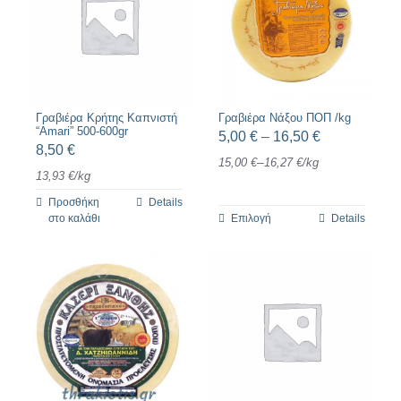
πολλαπλές
παραλλαγές.
Οι
επιλογές
μπορούν
Γραβιέρα Κρήτης Καπνιστή
Γραβιέρα Νάξου ΠΟΠ /kg
“Amari” 500-600gr
Price
5,00
€
–
16,50
€
να
8,50
€
range:
–
15,00
€
16,27
€
/
kg
επιλεγούν
13,93
€
/
kg
5,00 €
στη
Προσθήκη
Details
through
σελίδα
στο καλάθι
Επιλογή
Details
Αυτό
16,50 €
του
το
προϊόντος
προϊόν
έχει
πολλαπλές
παραλλαγές.
Οι
επιλογές