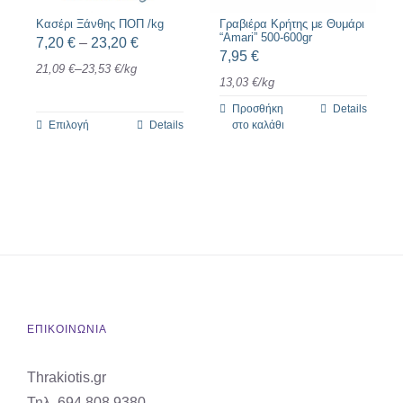
μπορούν
Κασέρι Ξάνθης ΠΟΠ /kg
Γραβιέρα Κρήτης με Θυμάρι
“Amari” 500-600gr
Price
7,20
€
–
23,20
€
να
7,95
€
range:
–
21,09
€
23,53
€
/
kg
επιλεγούν
13,03
€
/
kg
7,20 €
στη
Προσθήκη
Details
through
σελίδα
Επιλογή
Details
στο καλάθι
Αυτό
23,20 €
του
το
προϊόντος
προϊόν
έχει
πολλαπλές
παραλλαγές.
Οι
επιλογές
μπορούν
ΕΠΙΚΟΙΝΩΝΙΑ
να
Thrakiotis.gr
επιλεγούν
Τηλ. 694 808 9380