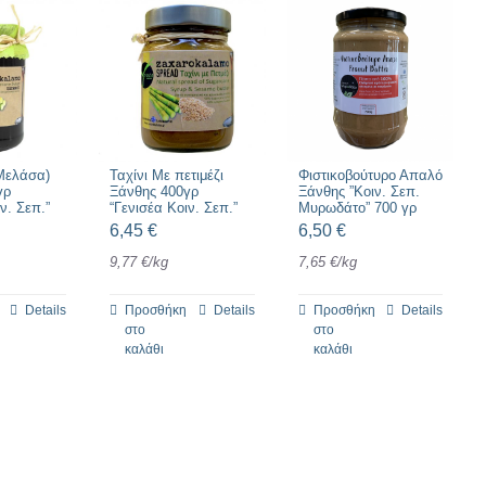
 Μελάσα)
Ταχίνι Με πετιμέζι
Φιστικοβούτυρο Απαλό
γρ
Ξάνθης 400γρ
Ξάνθης ”Κοιν. Σεπ.
ν. Σεπ.”
“Γενισέα Κοιν. Σεπ.”
Μυρωδάτο” 700 γρ
6,45
€
6,50
€
9,77
€
/
kg
7,65
€
/
kg
Details
Προσθήκη
Details
Προσθήκη
Details
στο
στο
καλάθι
καλάθι