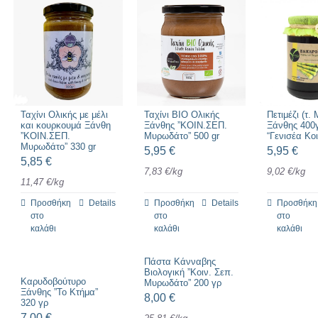
Ταχίνι Ολικής με μέλι
Ταχίνι BIO Ολικής
Πετιμέζι (τ.
και κουρκουμά Ξάνθη
Ξάνθης ”ΚΟΙΝ.ΣΕΠ.
Ξάνθης 400
”ΚΟΙΝ.ΣΕΠ.
Μυρωδάτο” 500 gr
“Γενισέα Κοι
Μυρωδάτο” 330 gr
5,95
€
5,95
€
5,85
€
7,83
€
/
kg
9,02
€
/
kg
11,47
€
/
kg
Προσθήκη
Details
Προσθήκη
Details
Προσθήκη
στο
στο
στο
καλάθι
καλάθι
καλάθι
Πάστα Κάνναβης
Βιολογική ”Κοιν. Σεπ.
Καρυδοβούτυρο
Μυρωδάτο” 200 γρ
Ξάνθης ”Το Κτήμα”
8,00
€
320 γρ
7,00
€