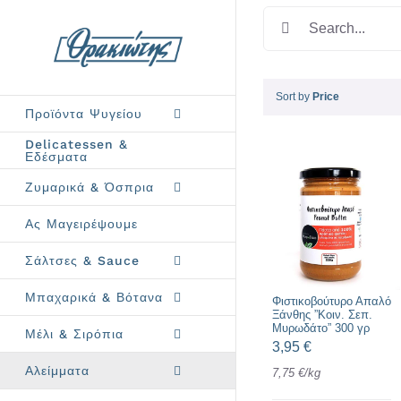
Skip
Search
to
for:
content
Sort by
Price
Προϊόντα Ψυγείου
Delicatessen &
Εδέσματα
Ζυμαρικά & Όσπρια
Ας Μαγειρέψουμε
Σάλτσες & Sauce
Μπαχαρικά & Βότανα
Φιστικοβούτυρο Απαλό
Ξάνθης ”Κοιν. Σεπ.
Μυρωδάτο” 300 γρ
Μέλι & Σιρόπια
3,95
€
Αλείμματα
7,75
€
/
kg