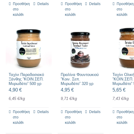
Προσθήκη
Details
Προσθήκη
Details
Προσθήκη
στο
στο
στο
καλάθι
καλάθι
καλάθι
Ταχίνι Παραδοσιακό
Πραλίνα Φουντουκιού
Ταχίνι Ολικ
Ξάνθης ”ΚΟΙΝ.ΣΕΠ.
”Κοιν. Σεπ.
”ΚΟΙΝ.ΣΕΠ.
Μυρωδάτο” 500 γρ
Μυρωδάτο” 320 γρ
Μυρωδάτο” 
4,90
€
4,95
€
5,65
€
6,45
€
/
kg
9,71
€
/
kg
7,43
€
/
kg
Προσθήκη
Details
Προσθήκη
Details
Προσθήκη
στο
στο
στο
καλάθι
καλάθι
καλάθι