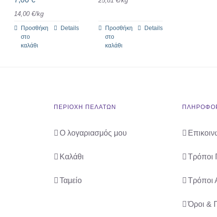
25,81
€
/
kg
14,00
€
/
kg
Προσθήκη
Details
Προσθήκη
Details
στο
στο
καλάθι
καλάθι
ΠΕΡΙΟΧΗ ΠΕΛΑΤΩΝ
ΠΛΗΡΟΦΟΡ
Ο λογαριασμός μου
Επικοιν
Καλάθι
Τρόποι
Ταμείο
Τρόποι 
Όροι & 