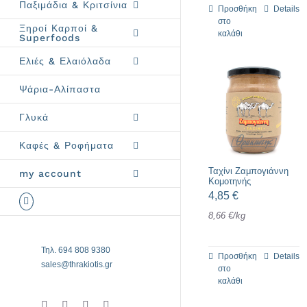
Παξιμάδια & Κριτσίνια
Προσθήκη
Details
στο
Ξηροί Καρποί &
καλάθι
Superfoods
Ελιές & Ελαιόλαδα
Ψάρια-Αλίπαστα
Γλυκά
Καφές & Ροφήματα
Ταχίνι Ζαμπογιάννη
my account
Κομοτηνής
4,85
€
8,66
€
/
kg
Τηλ. 694 808 9380
Προσθήκη
Details
sales@thrakiotis.gr
στο
καλάθι
Instagram
X
Facebook
Pinterest