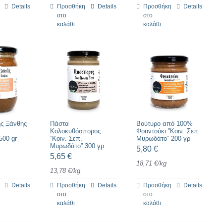
Details
Προσθήκη
Details
Προσθήκη
Details
στο
στο
καλάθι
καλάθι
ής Ξάνθης
Πάστα
Βούτυρο από 100%
Κολοκυθόσπορος
Φουντούκι ”Κοιν. Σεπ.
500 gr
”Κοιν. Σεπ.
Μυρωδάτο” 200 γρ
Μυρωδάτο” 300 γρ
5,80
€
5,65
€
18,71
€
/
kg
13,78
€
/
kg
Details
Προσθήκη
Details
Προσθήκη
Details
στο
στο
καλάθι
καλάθι