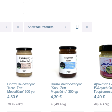
Show
50 Products
Πάστα Ηλιόσπορος
Πάστα Λιναρόσπορος
Αβοκάντο G
”Κοιν. Σεπ.
”Κοιν. Σεπ.
Ελληνικό Οι
Μυρωδάτο” 300 γρ
Μυρωδάτο” 300 γρ
Γουμένισσες
4,30
€
4,30
€
4,40
€
10,49
€
/
kg
10,49
€
/
kg
44,00
€
/
kg