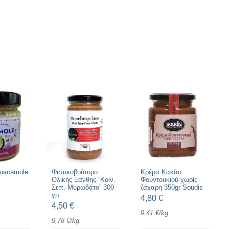
uacamole
Φιστικοβούτυρο
Κρέμα Κακάο
Ολικής Ξάνθης ”Κοιν.
Φουντουκιού χωρίς
Σεπ. Μυρωδάτο” 300
ζάχαρη 350gr Soudis
γρ
4,80
€
4,50
€
9,41
€
/
kg
9,78
€
/
kg